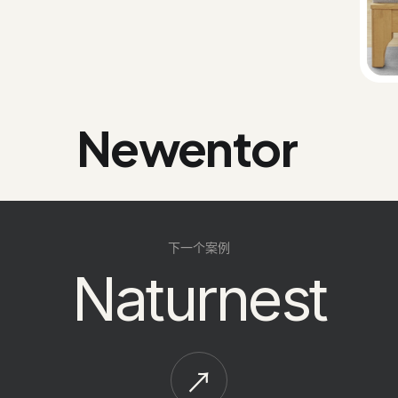
Newentor
下一个案例
Naturnest