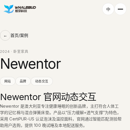
中
首页
/
案例
2024 · 卧室家具
Newentor
网站
品牌
动态交互
Newentor 官网动态交互
Newentor 是澳大利亚专注健康睡眠的创新品牌，主打符合人体工
学的记忆棉与混合弹簧床垫。产品以“压力缓解+透气支撑”为特色，
采用 CertiPUR-US 认证泡沫及温控面料，官网通过智能匹配测验帮
助用户选购，提供 100 晚试睡及本地配送服务。