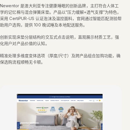
Newentor 是澳大利亚专注健康睡眠的创新品牌，主打符合人体工
学的记忆棉与混合弹簧床垫。产品以“压力缓解+透气支撑”为特色，
采用 CertiPUR-US 认证泡沫及温控面料，官网通过智能匹配测验帮
助用户选购，提供 100 晚试睡及本地配送服务。
创新实现床垫分层结构的交互式点击说明，直观展示材质工艺，强
化用户对产品价值的认知。
精准处理多维度变体选项（厚度/尺寸）及跨产品组合加购功能，确
保选购流程顺畅无卡顿。