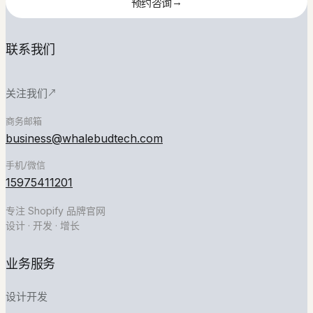
→
预约咨询
法
关注我们
预约咨询
联系我们
微信号
姓名
扫码添加微信
与公
关注我们
↗
司
商务邮箱
小红书
business@whalebudtech.com
扫码关注小红书
手机/微信
邮箱
15975411201
公众号
专注 Shopify 品牌官网
扫码关注公众号
设计 · 开发 · 增长
简
业务服务
单
说
设计开发
说
你