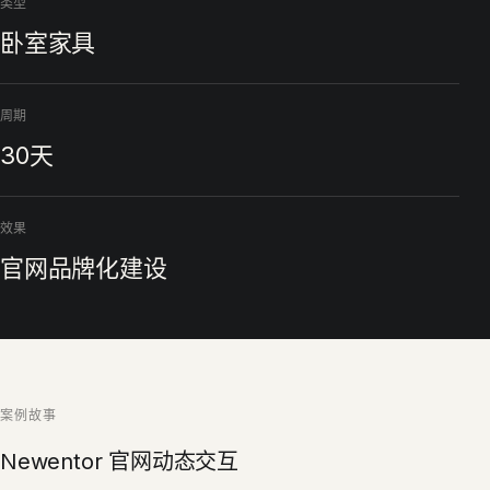
类型
卧室家具
周期
30天
效果
官网品牌化建设
案例故事
Newentor 官网动态交互