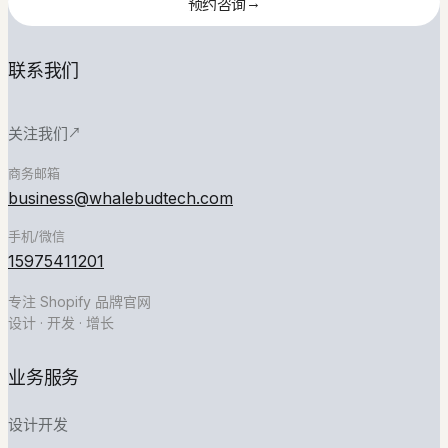
→
预约咨询
法
关注我们
预约咨询
联系我们
微信号
姓名
扫码添加微信
与公
关注我们
↗
司
商务邮箱
小红书
business@whalebudtech.com
扫码关注小红书
手机/微信
邮箱
15975411201
公众号
专注 Shopify 品牌官网
扫码关注公众号
设计 · 开发 · 增长
简
业务服务
单
说
设计开发
说
你