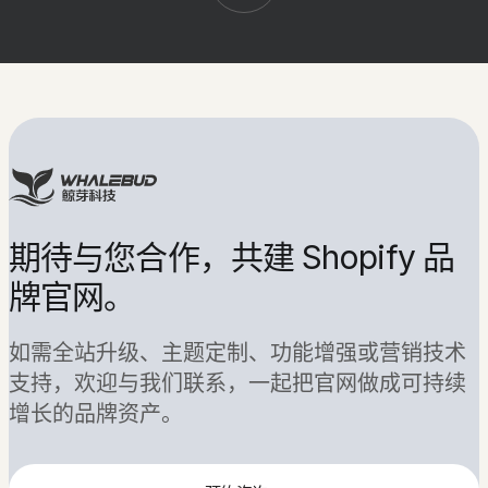
告
诉
公司名称
东莞鲸芽科技有限公司
品牌名称
鲸芽科技
期待与您合作，共建 Shopify 品
我
联系电话
15975411201
牌官网。
们
提建议
info@whalebudtech.com
如需全站升级、主题定制、功能增强或营销技术
你
商务邮箱
business@whalebudtech.com
支持，欢迎与我们联系，一起把官网做成可持续
工作时间
周一至周五 09:00 - 18:00
的
增长的品牌资产。
办公地址
东莞虎门百达西路11号809室
想