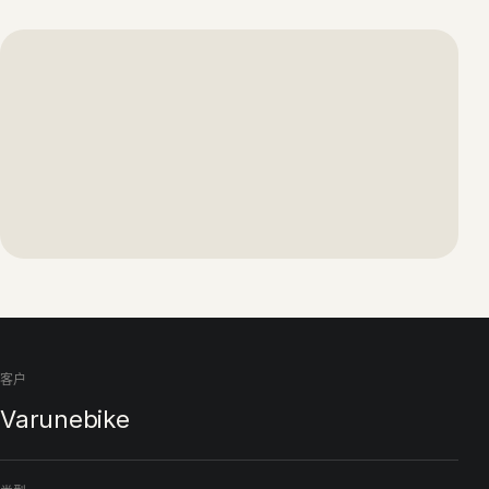
客户
Varunebike