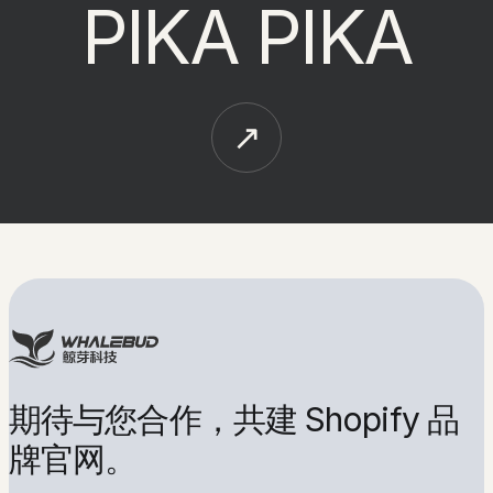
PIKA PIKA
告
诉
公司名称
东莞鲸芽科技有限公司
品牌名称
鲸芽科技
期待与您合作，共建 Shopify 品
我
联系电话
15975411201
牌官网。
们
提建议
info@whalebudtech.com