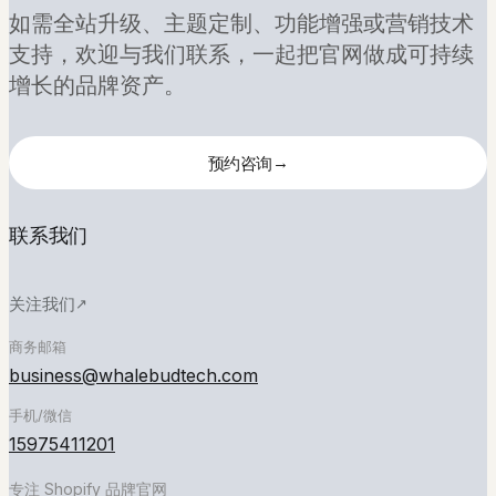
如需全站升级、主题定制、功能增强或营销技术
你
商务邮箱
business@whalebudtech.com
支持，欢迎与我们联系，一起把官网做成可持续
工作时间
周一至周五 09:00 - 18:00
的
增长的品牌资产。
办公地址
东莞虎门百达西路11号809室
想
→
预约咨询
法
预约咨询
关注我们
联系我们
微信号
姓名
扫码添加微信
与公
关注我们
↗
司
商务邮箱
小红书
business@whalebudtech.com
扫码关注小红书
手机/微信
邮箱
15975411201
专注 Shopify 品牌官网
公众号