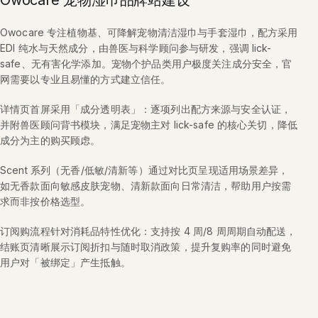
Owocare 宠物湿巾品牌站建设
Owocare 专注植物基、可降解宠物清洁湿巾与手套湿巾，配方采用
EDI 纯水与天然成分，由兽医与科学顾问参与研发，强调 lick-
safe、无有害化学添加。宠物个护品类用户极度关注成分安全，官
网需要以专业且易懂的方式建立信任。
详情页首屏采用「成分透明表」：逐项列出配方来源与安全认证，
并附兽医顾问背书模块，满足宠物主对 lick-safe 的核心关切，降低
成分为主的购买顾虑。
Scent 系列（无香/低敏/清新等）通过对比页呈现适用场景差异，
如无香款面向敏感皮肤宠物、清新款面向日常清洁，帮助用户按需
求而非按价格选型。
订阅购流程针对消耗品特性优化：支持按 4 周/8 周周期自动配送，
结账页清晰展示订阅折扣与随时取消政策，提升复购率的同时避免
用户对「被绑定」产生抵触。