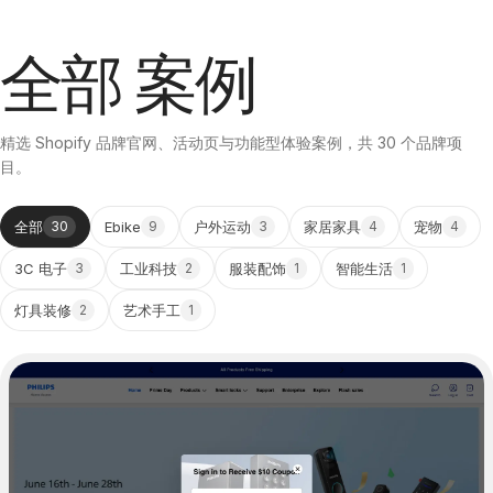
Aut
全部
案例
Auto
于高端
家而生
精选 Shopify 品牌官网、活动页与功能型体验案例，共
30
个品牌项
质，提
目。
具耐用
喜爱，
全部
Ebike
户外运动
家居家具
宠物
30
9
3
4
4
3C 电子
工业科技
服装配饰
智能生活
3
2
1
1
灯具装修
艺术手工
2
1