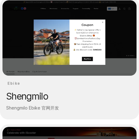
Ebike
Shengmilo
Shengmilo Ebike 官网开发