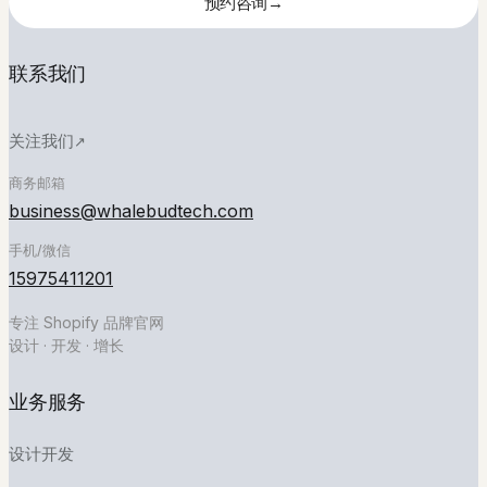
→
预约咨询
法
预约咨询
关注我们
联系我们
微信号
姓名
扫码添加微信
与公
关注我们
↗
司
商务邮箱
小红书
business@whalebudtech.com
扫码关注小红书
手机/微信
邮箱
15975411201
专注 Shopify 品牌官网
公众号
设计 · 开发 · 增长
扫码关注公众号
简
业务服务
单
说
设计开发
说
你