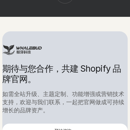
告
诉
公司名称
东莞鲸芽科技有限公司
品牌名称
鲸芽科技
期待与您合作，共建 Shopify 品
我
联系电话
15975411201
牌官网。
们
提建议
info@whalebudtech.com
如需全站升级、主题定制、功能增强或营销技术
你
商务邮箱
business@whalebudtech.com
支持，欢迎与我们联系，一起把官网做成可持续
工作时间
周一至周五 09:00 - 18:00
的
增长的品牌资产。
办公地址
东莞虎门百达西路11号809室
想