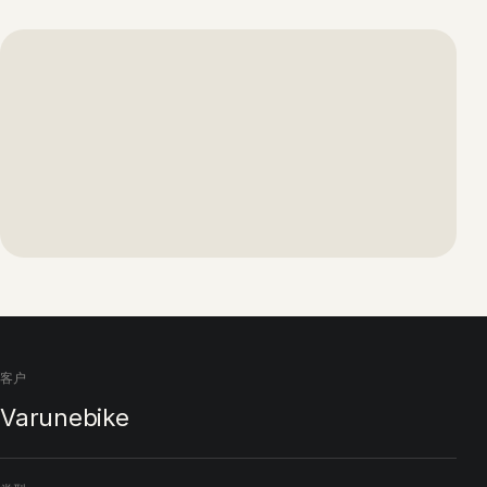
客户
Varunebike